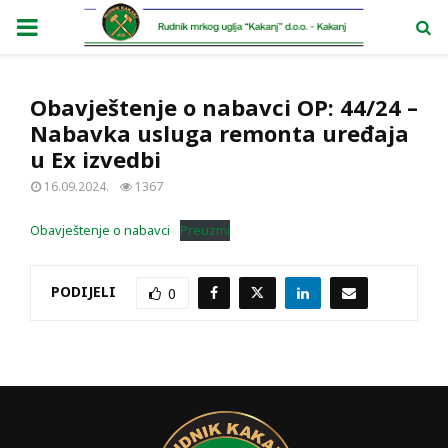
PRIMARY
MENU
Obavještenje o nabavci OP: 44/24 –
Nabavka usluga remonta uređaja
u Ex izvedbi
16.09.2024.
1367
Obavještenje o nabavci
Preuzmi
PODIJELI
0