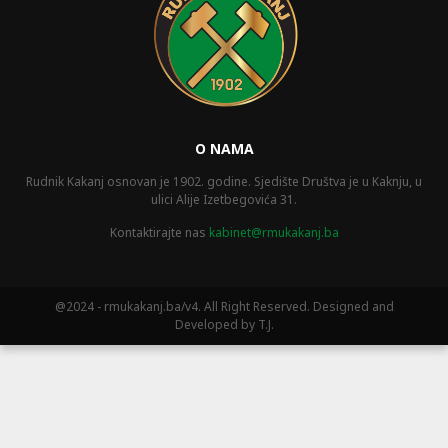
O NAMA
Rudnik Kakanj osnovan je 1902. godine. Sjedište Društva je u Kaknju, u
ulici Alije Izetbegovića 31.
Kontaktirajte nas
kabinet@rmukakanj.ba
@2024 - rmukakanj.ba/v4. All Right Reserved. Designed and
Developed by T.J.