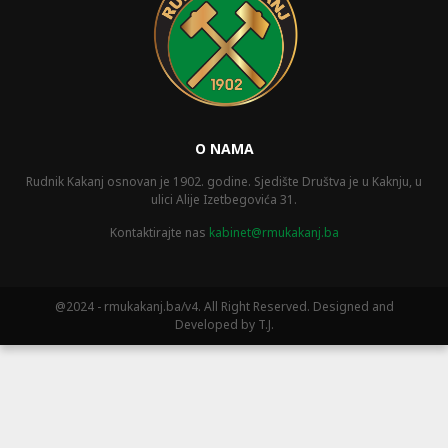
O NAMA
Rudnik Kakanj osnovan je 1902. godine. Sjedište Društva je u Kaknju, u
ulici Alije Izetbegovića 31.
Kontaktirajte nas
kabinet@rmukakanj.ba
@2024 - rmukakanj.ba/v4. All Right Reserved. Designed and
Developed by T.J.