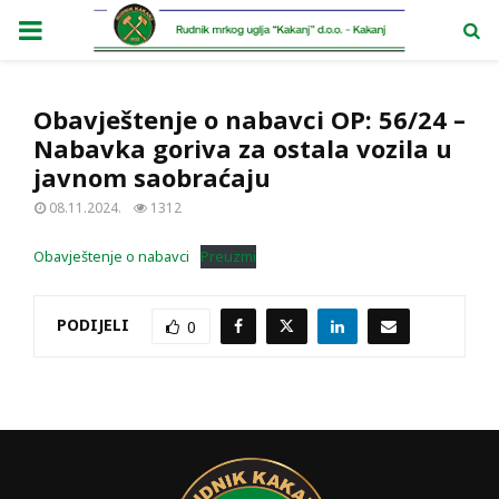
PRIMARY
MENU
Obavještenje o nabavci OP: 56/24 –
Nabavka goriva za ostala vozila u
javnom saobraćaju
08.11.2024.
1312
Obavještenje o nabavci
Preuzmi
PODIJELI
0