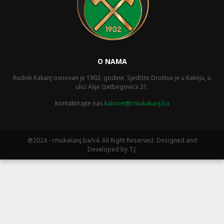
O NAMA
Rudnik Kakanj osnovan je 1902. godine. Sjedište Društva je u Kaknju, u
ulici Alije Izetbegovića 31.
Kontaktirajte nas
kabinet@rmukakanj.ba
@2024 - rmukakanj.ba/v4. All Right Reserved. Designed and
Developed by T.J.