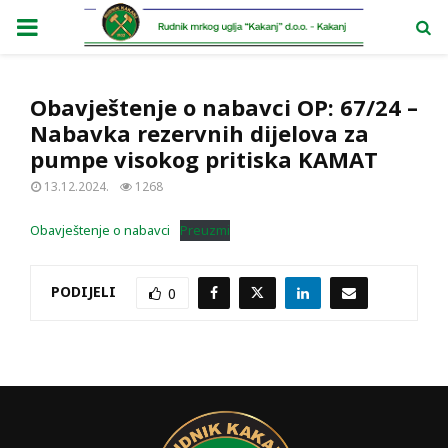
PRIMARY
MENU
Obavještenje o nabavci OP: 67/24 –
Nabavka rezervnih dijelova za
pumpe visokog pritiska KAMAT
13.12.2024.
1268
Obavještenje o nabavci
Preuzmi
PODIJELI
0