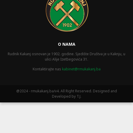
O NAMA
Rudnik Kakanj osnovan je 1902. godine. Sjedište Društva je u Kaknju, u
ulici Alije Izetbegovića 31.
Kontaktirajte nas
kabinet@rmukakanj.ba
@2024 - rmukakanj.ba/v4. All Right Reserved. Designed and
Developed by T.J.