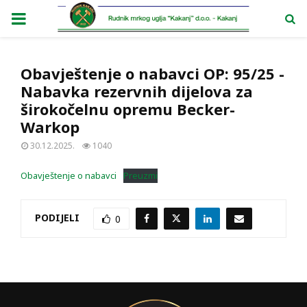
PRIMARY
MENU
Obavještenje o nabavci OP: 95/25 -
Nabavka rezervnih dijelova za
širokočelnu opremu Becker-
Warkop
30.12.2025.
1040
Obavještenje o nabavci
Preuzmi
PODIJELI
0