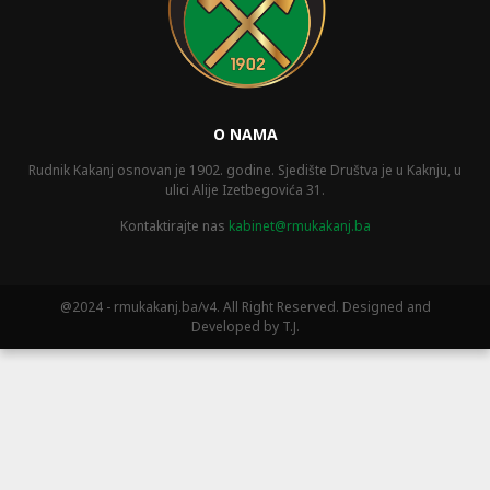
O NAMA
Rudnik Kakanj osnovan je 1902. godine. Sjedište Društva je u Kaknju, u
ulici Alije Izetbegovića 31.
Kontaktirajte nas
kabinet@rmukakanj.ba
@2024 - rmukakanj.ba/v4. All Right Reserved. Designed and
Developed by T.J.