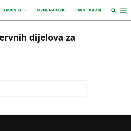
O RUDNIKU
JAVNE NABAVKE
JAVNI OGLASI
rvnih dijelova za