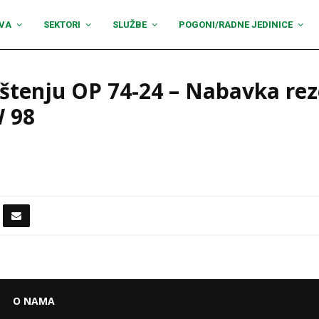
VA
SEKTORI
SLUŽBE
POGONI/RADNE JEDINICE
štenju OP 74-24 – Nabavka reze
W 98
O NAMA