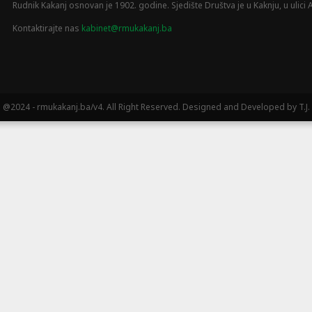
Rudnik Kakanj osnovan je 1902. godine. Sjedište Društva je u Kaknju, u ulici A
Kontaktirajte nas
kabinet@rmukakanj.ba
@2024 - rmukakanj.ba/v4. All Right Reserved. Designed and Developed by T.J.