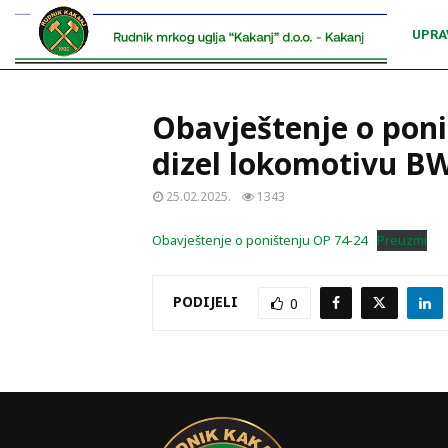
UPRA
Obavještenje o poni
dizel lokomotivu B
25.02.2025.
1343
Obavještenje o poništenju OP 74-24
Preuzmi
PODIJELI
0