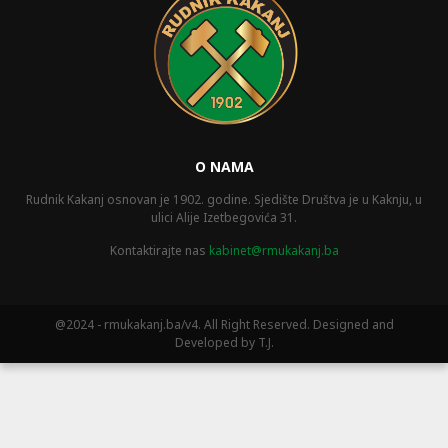
O NAMA
Rudnik Kakanj osnovan je 1902. godine. Sjedište Društva je u Kaknju, u
ulici Alije Izetbegovića 31.
Kontaktirajte nas
kabinet@rmukakanj.ba
@2024 - rmukakanj.ba/v4. All Right Reserved. Designed and
Developed by T.J.