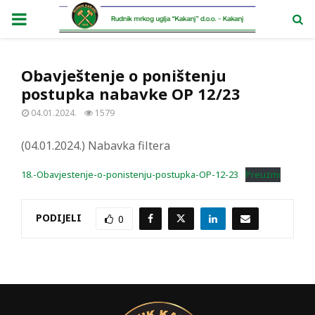
PRIMARY
MENU
Obavještenje o poništenju
postupka nabavke OP 12/23
04.01.2024.
1579
(04.01.2024.) Nabavka filtera
18.-Obavjestenje-o-ponistenju-postupka-OP-12-23
Preuzmi
PODIJELI
0