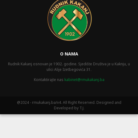
O NAMA
Rudnik Kakanj osnovan je 1902. godine. Sjedište Društva je u Kaknju, u
ulici Alije Izetbegovića 31.
Kontaktirajte nas
kabinet@rmukakanj.ba
@2024 - rmukakanj.ba/v4. All Right Reserved. Designed and
Developed by T.J.