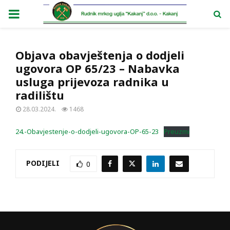
PRIMARY
MENU
Objava obavještenja o dodjeli
ugovora OP 65/23 – Nabavka
usluga prijevoza radnika u
radilištu
28.03.2024.
1468
24.-Obavjestenje-o-dodjeli-ugovora-OP-65-23
Preuzmi
PODIJELI
0