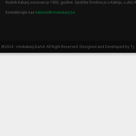
Rudnik Kakanj osnovan je 1902. godine. Sjedište Društva je u Kaknju, u ulici A
Kontaktirajte nas
kabinet@rmukakanj.ba
@2024 - rmukakanj.ba/v4. All Right Reserved. Designed and Developed by T.J.