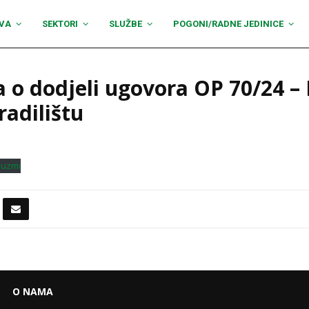
VA
SEKTORI
SLUŽBE
POGONI/RADNE JEDINICE
 o dodjeli ugovora OP 70/24 –
radilištu
euzmi
O NAMA