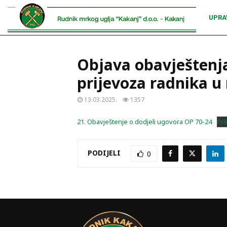
UPRA
Objava obavještenja
prijevoza radnika u 
13.03.2025.
1357
21. Obavještenje o dodjeli ugovora OP 70-24
Pr
PODIJELI
0