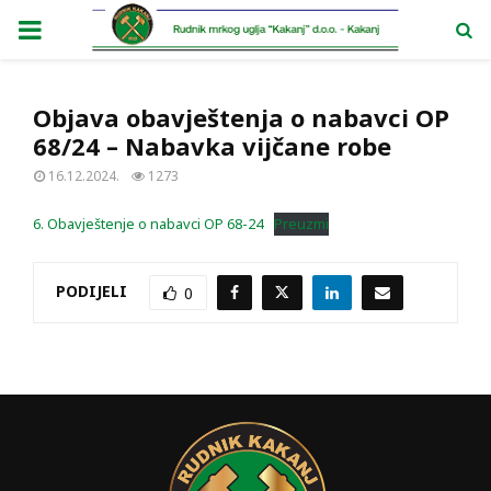
PRIMARY
MENU
Objava obavještenja o nabavci OP
68/24 – Nabavka vijčane robe
16.12.2024.
1273
6. Obavještenje o nabavci OP 68-24
Preuzmi
PODIJELI
0