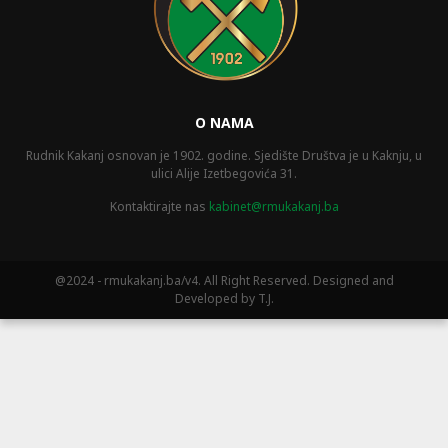
O NAMA
Rudnik Kakanj osnovan je 1902. godine. Sjedište Društva je u Kaknju, u
ulici Alije Izetbegovića 31.
Kontaktirajte nas
kabinet@rmukakanj.ba
@2024 - rmukakanj.ba/v4. All Right Reserved. Designed and
Developed by T.J.