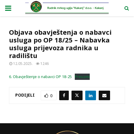
PRIMARY
MENU
Objava obavještenja o nabavci
usluga po OP 18/25 – Nabavka
usluga prijevoza radnika u
radilištu
12.05.2025.
1246
6. Obavještenje o nabavci OP 18-25
Preuzmi
PODIJELI
0