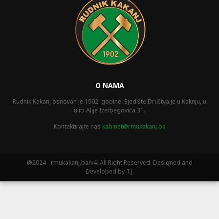
O NAMA
Rudnik Kakanj osnovan je 1902. godine. Sjedište Društva je u Kaknju, u
ulici Alije Izetbegovića 31.
Kontaktirajte nas
kabinet@rmukakanj.ba
@2024 - rmukakanj.ba/v4. All Right Reserved. Designed and
Developed by T.J.