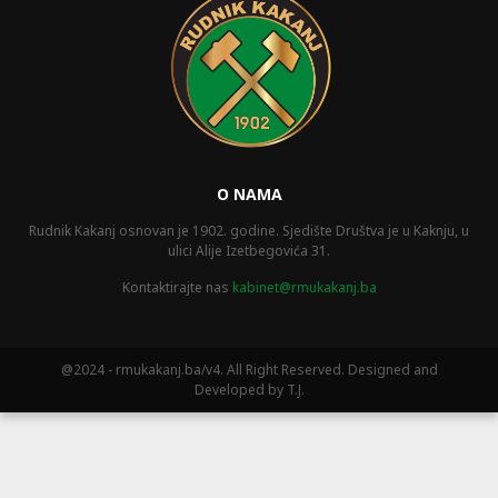
O NAMA
Rudnik Kakanj osnovan je 1902. godine. Sjedište Društva je u Kaknju, u
ulici Alije Izetbegovića 31.
Kontaktirajte nas
kabinet@rmukakanj.ba
@2024 - rmukakanj.ba/v4. All Right Reserved. Designed and
Developed by T.J.