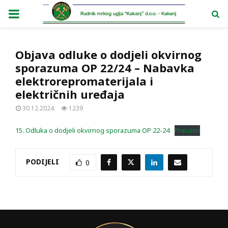
PRIMARY
MENU
Objava odluke o dodjeli okvirnog
sporazuma OP 22/24 – Nabavka
elektrorepromaterijala i
električnih uređaja
30.12.2024.
1239
15. Odluka o dodjeli okvirnog sporazuma OP 22-24
Preuzmi
PODIJELI
0