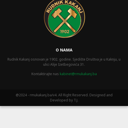
O NAMA
Rudnik Kakanj osnovan je 1902. godine. Sjedište Društva je u Kaknju, u
ulici Alije Izetbegovića 31.
Kontaktirajte nas
kabinet@rmukakanj.ba
@2024 - rmukakanj.ba/v4. All Right Reserved. Designed and
Developed by T.J.