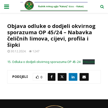
PRIMARY
MENU
Objava odluke o dodjeli okvirnog
sporazuma OP 45/24 – Nabavka
čeličnih limova, cijevi, profila i
šipki
30.12.2024.
1247
15. Odluka o dodjeli okvirnog sporazuma OP 45-24
Preuzmi
PODIJELI
0