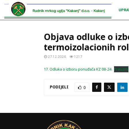
UPRA
Objava odluke o izb
termoizolacionih ro
27.12.2024.
1217
17. Odluka o izboru ponuđača KZ 08-24
Preuzmi
PODIJELI
0