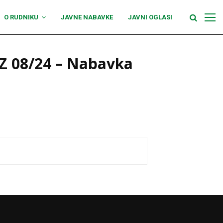
O RUDNIKU
JAVNE NABAVKE
JAVNI OGLASI
KZ 08/24 – Nabavka