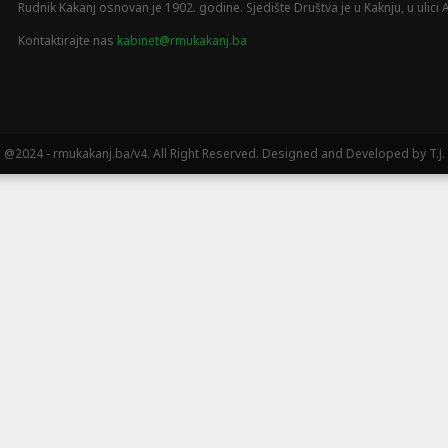
Rudnik Kakanj osnovan je 1902. godine. Sjedište Društva je u Kaknju, u ulici A
Kontaktirajte nas
kabinet@rmukakanj.ba
@2024 - rmukakanj.ba/v4. All Right Reserved. Designed and Developed by T.J.