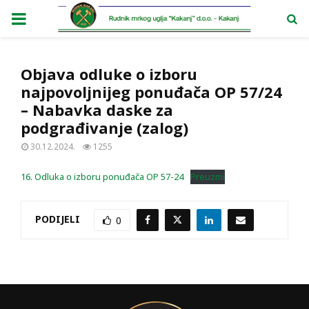
PRIMARY
MENU
Objava odluke o izboru
najpovoljnijeg ponuđača OP 57/24
– Nabavka daske za
podgrađivanje (zalog)
30.12.2024.
1255
16. Odluka o izboru ponuđača OP 57-24
Preuzmi
PODIJELI
0