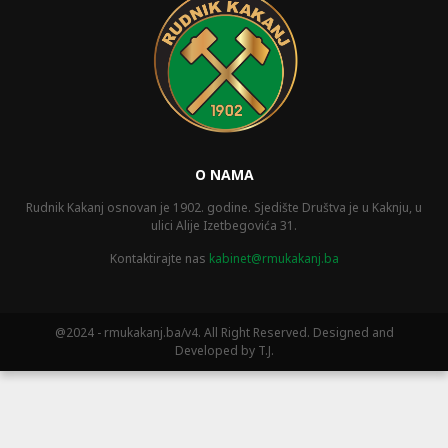
O NAMA
Rudnik Kakanj osnovan je 1902. godine. Sjedište Društva je u Kaknju, u
ulici Alije Izetbegovića 31.
Kontaktirajte nas
kabinet@rmukakanj.ba
@2024 - rmukakanj.ba/v4. All Right Reserved. Designed and
Developed by T.J.