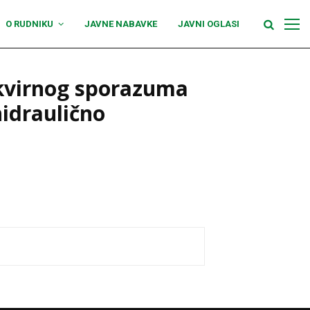
O RUDNIKU
JAVNE NABAVKE
JAVNI OGLASI
okvirnog sporazuma
hidraulično