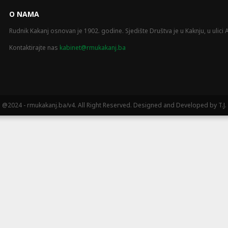
O NAMA
Rudnik Kakanj osnovan je 1902. godine. Sjedište Društva je u Kaknju, u ulici A
Kontaktirajte nas
kabinet@rmukakanj.ba
@2024 - rmukakanj.ba/v4. All Right Reserved. Designed and Developed by T.J.