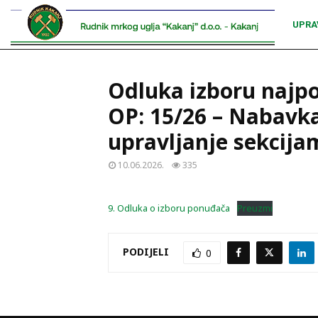
UPRA
Odluka izboru najpo
OP: 15/26 – Nabavka
upravljanje sekcija
10.06.2026.
335
9. Odluka o izboru ponuđača
Preuzmi
PODIJELI
0