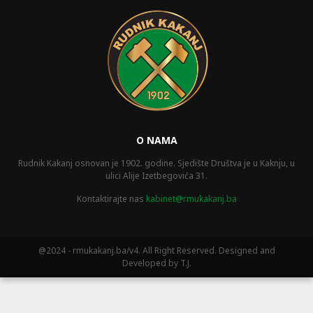
O NAMA
Rudnik Kakanj osnovan je 1902. godine. Sjedište Društva je u Kaknju, u
ulici Alije Izetbegovića 31.
Kontaktirajte nas
kabinet@rmukakanj.ba
@2024 - rmukakanj.ba/v4. All Right Reserved. Designed and
Developed by T.J.