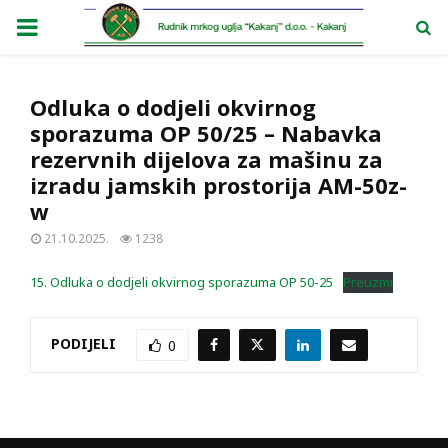
PRIMARY
MENU
Odluka o dodjeli okvirnog
sporazuma OP 50/25 – Nabavka
rezervnih dijelova za mašinu za
izradu jamskih prostorija AM-50z-
w
21.10.2025.
1238
15. Odluka o dodjeli okvirnog sporazuma OP 50-25
Preuzmi
PODIJELI
0