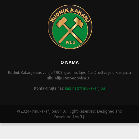
O NAMA
Rudnik Kakanj osnovan je 1902. godine. Sjedište Društva je u Kaknju, u
ulici Alije Izetbegovića 31.
Kontaktirajte nas
kabinet@rmukakanj.ba
@2024 - rmukakanj.ba/v4. All Right Reserved. Designed and
Developed by T.J.