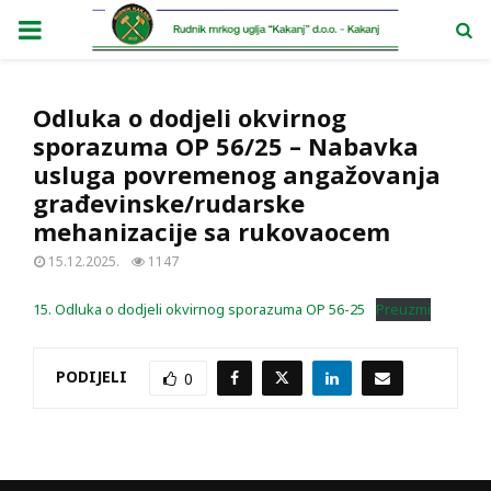
PRIMARY
MENU
Odluka o dodjeli okvirnog
sporazuma OP 56/25 – Nabavka
usluga povremenog angažovanja
građevinske/rudarske
mehanizacije sa rukovaocem
15.12.2025.
1147
15. Odluka o dodjeli okvirnog sporazuma OP 56-25
Preuzmi
PODIJELI
0