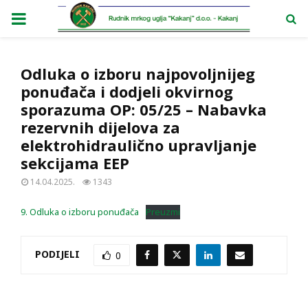
PRIMARY
MENU
Odluka o izboru najpovoljnijeg
ponuđača i dodjeli okvirnog
sporazuma OP: 05/25 – Nabavka
rezervnih dijelova za
elektrohidraulično upravljanje
sekcijama EEP
14.04.2025.
1343
9. Odluka o izboru ponuđača
Preuzmi
PODIJELI
0