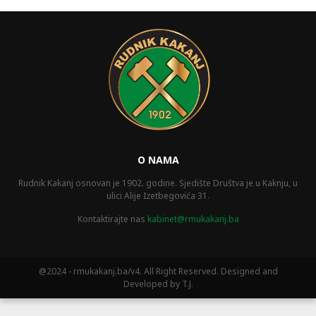
O NAMA
Rudnik Kakanj osnovan je 1902. godine. Sjedište Društva je u Kaknju, u
ulici Alije Izetbegovića 31.
Kontaktirajte nas
kabinet@rmukakanj.ba
@2024 - rmukakanj.ba/v4. All Right Reserved. Designed and
Developed by T.J.