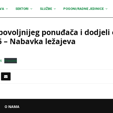
VA
SEKTORI
SLUŽBE
POGONI/RADNE JEDINICE
povoljnijeg ponuđača i dodjeli
 – Nabavka ležajeva
26
Preuzmi
O NAMA