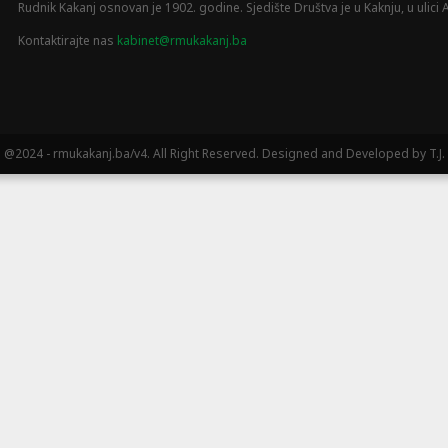
Rudnik Kakanj osnovan je 1902. godine. Sjedište Društva je u Kaknju, u ulici A
Kontaktirajte nas
kabinet@rmukakanj.ba
@2024 - rmukakanj.ba/v4. All Right Reserved. Designed and Developed by T.J.