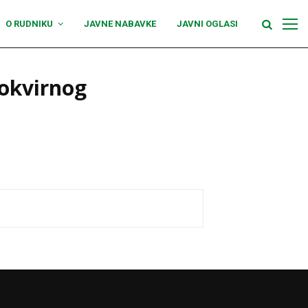
O RUDNIKU
JAVNE NABAVKE
JAVNI OGLASI
 okvirnog