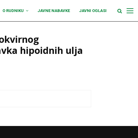
O RUDNIKU
JAVNE NABAVKE
JAVNI OGLASI
 okvirnog
vka hipoidnih ulja