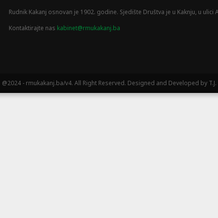
Rudnik Kakanj osnovan je 1902. godine. Sjedište Društva je u Kaknju, u ulici A
Kontaktirajte nas
kabinet@rmukakanj.ba
@2024 - rmukakanj.ba/v4. All Right Reserved. Designed and Developed by T.J.