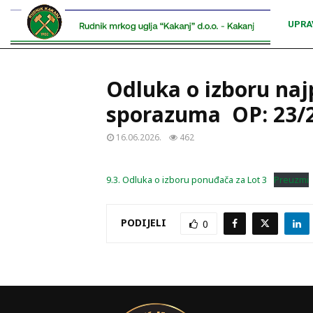
UPRA
Odluka o izboru naj
sporazuma OP: 23/26
16.06.2026.
462
9.3. Odluka o izboru ponuđača za Lot 3
Preuzmi
PODIJELI
0