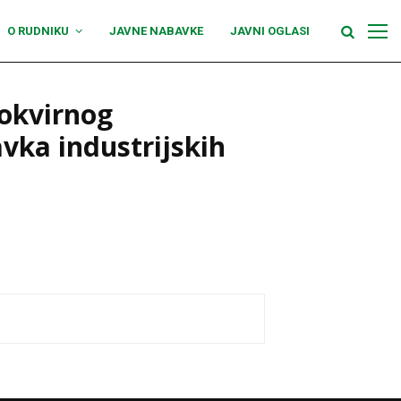
O RUDNIKU
JAVNE NABAVKE
JAVNI OGLASI
 okvirnog
vka industrijskih