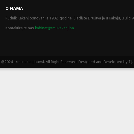
O NAMA
Rudnik Kakanj osnovan je 1902. godine. Sjedište Društva je u Kaknju, u ulici A
Kontaktirajte nas
kabinet@rmukakanj.ba
@2024 - rmukakanj.ba/v4. All Right Reserved. Designed and Developed by T.J.