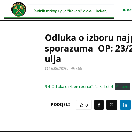
UPRA
Odluka o izboru naj
sporazuma OP: 23/26
ulja
16.06.2026.
466
9.4. Odluka o izboru ponuđača za Lot 4
Preuzmi
PODIJELI
0