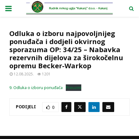
PRIMARY
MENU
Odluka o izboru najpovoljnijeg
ponuđača i dodjeli okvirnog
sporazuma OP: 34/25 – Nabavka
rezervnih dijelova za širokočelnu
opremu Becker-Warkop
12.08.2025.
1201
9. Odluka o izboru ponuđača
Preuzmi
PODIJELI
0