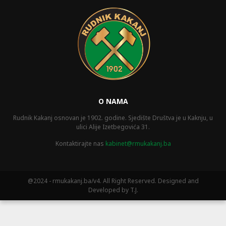
O NAMA
Rudnik Kakanj osnovan je 1902. godine. Sjedište Društva je u Kaknju, u
ulici Alije Izetbegovića 31.
Kontaktirajte nas
kabinet@rmukakanj.ba
@2024 - rmukakanj.ba/v4. All Right Reserved. Designed and
Developed by T.J.