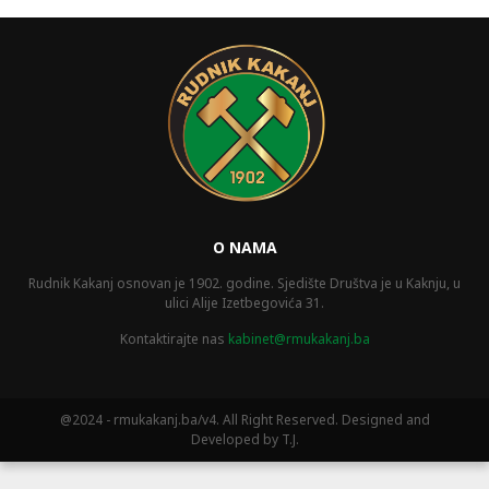
O NAMA
Rudnik Kakanj osnovan je 1902. godine. Sjedište Društva je u Kaknju, u
ulici Alije Izetbegovića 31.
Kontaktirajte nas
kabinet@rmukakanj.ba
@2024 - rmukakanj.ba/v4. All Right Reserved. Designed and
Developed by T.J.