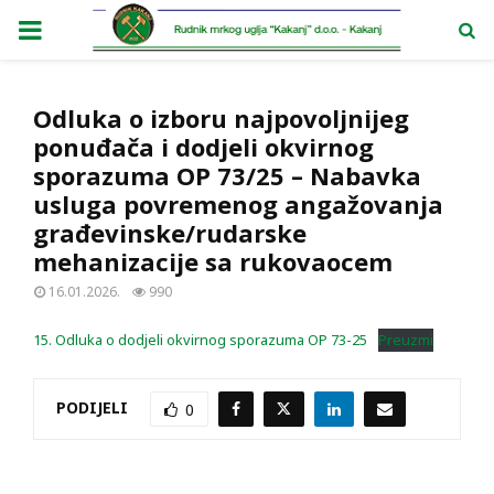
PRIMARY
MENU
Odluka o izboru najpovoljnijeg
ponuđača i dodjeli okvirnog
sporazuma OP 73/25 – Nabavka
usluga povremenog angažovanja
građevinske/rudarske
mehanizacije sa rukovaocem
16.01.2026.
990
15. Odluka o dodjeli okvirnog sporazuma OP 73-25
Preuzmi
PODIJELI
0