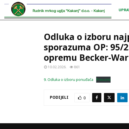
UPRA
Odluka o izboru naj
sporazuma OP: 95/25
opremu Becker-Wa
10.02.2026.
861
9. Odluka o izboru ponuđača
Preuzmi
PODIJELI
0