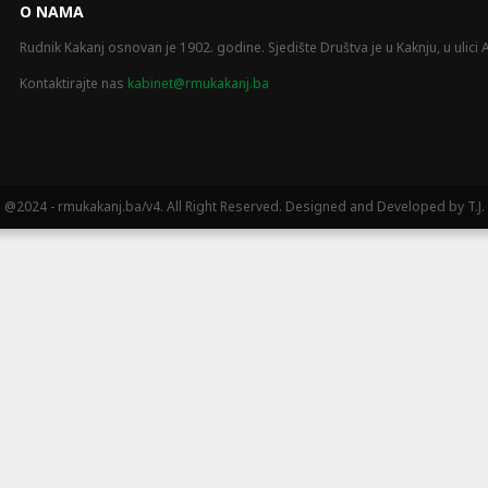
O NAMA
Rudnik Kakanj osnovan je 1902. godine. Sjedište Društva je u Kaknju, u ulici A
Kontaktirajte nas
kabinet@rmukakanj.ba
@2024 - rmukakanj.ba/v4. All Right Reserved. Designed and Developed by T.J.