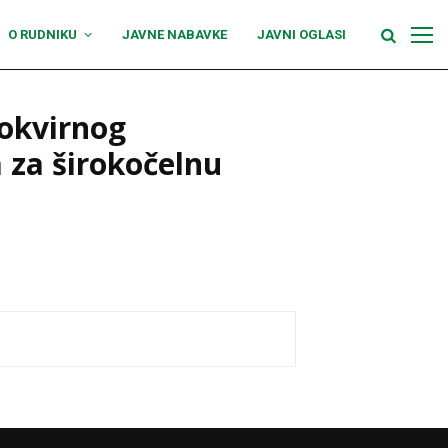
O RUDNIKU
JAVNE NABAVKE
JAVNI OGLASI
 okvirnog
 za širokočelnu