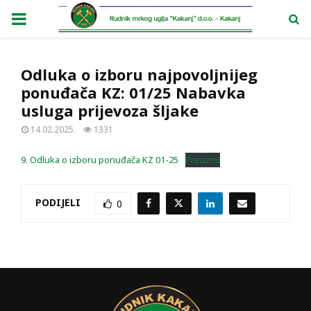
PRIMARY
MENU
Odluka o izboru najpovoljnijeg
ponuđača KZ: 01/25 Nabavka
usluga prijevoza šljake
14.02.2025.
1331
9. Odluka o izboru ponuđača KZ 01-25
Preuzmi
PODIJELI
0