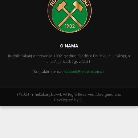
O NAMA
Rudnik Kakanj osnovan je 1902. godine. Sjedište Društva je u Kaknju, u
ulici Alije Izetbegovića 31.
Kontaktirajte nas
kabinet@rmukakanj.ba
@2024 - rmukakanj.ba/v4. All Right Reserved. Designed and
Developed by T.J.