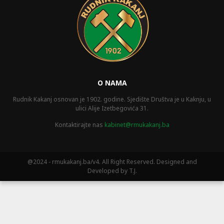
O NAMA
Rudnik Kakanj osnovan je 1902. godine. Sjedište Društva je u Kaknju, u
ulici Alije Izetbegovića 31.
Kontaktirajte nas
kabinet@rmukakanj.ba
@2024 - rmukakanj.ba/v4. All Right Reserved. Designed and
Developed by T.J.