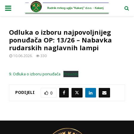
PRIMARY
MENU
Odluka o izboru najpovoljnijeg
ponuđača OP: 13/26 – Nabavka
rudarskih naglavnih lampi
10.06.2026.
330
9. Odluka o izboru ponuđača
Preuzmi
PODIJELI
0