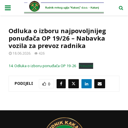
PRIMARY
MENU
Odluka o izboru najpovoljnijeg
ponuđača OP 19/26 – Nabavka
vozila za prevoz radnika
18.06.2026.
426
14. Odluka o izboru ponuđača OP 19-26
Preuzmi
PODIJELI
0