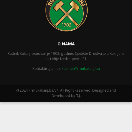
O NAMA
Rudnik Kakanj osnovan je 1902. godine. Sjedište Društva je u Kaknju, u
ulici Alije Izetbegovića 31.
Kontaktirajte nas
kabinet@rmukakanj.ba
@2024 - rmukakanj.ba/v4. All Right Reserved. Designed and
Developed by T.J.