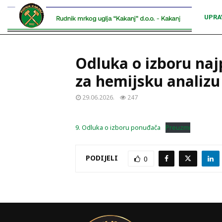
UPRA
Odluka o izboru naj
za hemijsku analizu
29.06.2026.
247
9. Odluka o izboru ponuđača
Preuzmi
PODIJELI
0