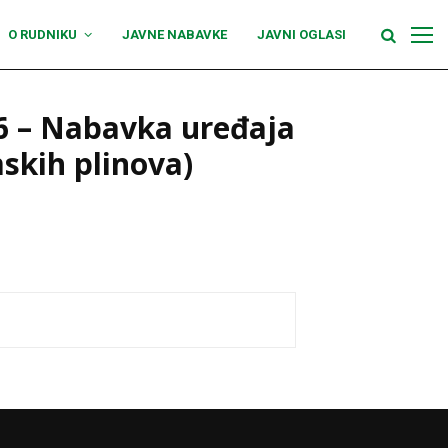
O RUDNIKU
JAVNE NABAVKE
JAVNI OGLASI
26 – Nabavka uređaja
skih plinova)