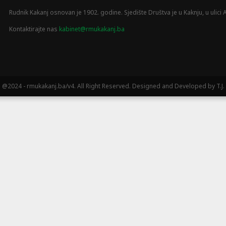
Rudnik Kakanj osnovan je 1902. godine. Sjedište Društva je u Kaknju, u ulici A
Kontaktirajte nas
kabinet@rmukakanj.ba
@2024 - rmukakanj.ba/v4. All Right Reserved. Designed and Developed by T.J.