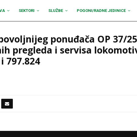
VA
SEKTORI
SLUŽBE
POGONI/RADNE JEDINICE
jpovoljnijeg ponuđača OP 37/2
nih pregleda i servisa lokomot
i 797.824