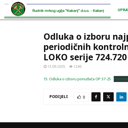
UPRA
Odluka o izboru na
periodičnih kontrol
LOKO serije 724.720 
15.09.2025.
1246
15. Odluka o izboru ponuđača OP 37-25
Preuzmi
PODIJELI
0