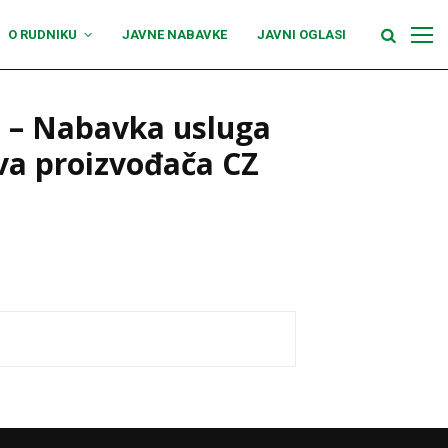
O RUDNIKU
JAVNE NABAVKE
JAVNI OGLASI
5 – Nabavka usluga
iva proizvođača CZ