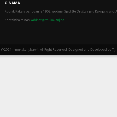
O NAMA
Rudnik Kakanj osnovan je 1902. godine. Sjedište Društva je u Kaknju, u ulici A
Kontaktirajte nas
kabinet@rmukakanj.ba
@2024 - rmukakanj.ba/v4. All Right Reserved. Designed and Developed by T.J.