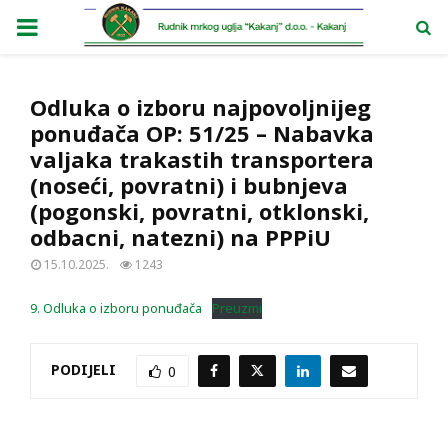
PRIMARY
MENU
Odluka o izboru najpovoljnijeg
ponuđača OP: 51/25 – Nabavka
valjaka trakastih transportera
(noseći, povratni) i bubnjeva
(pogonski, povratni, otklonski,
odbacni, natezni) na PPPiU
15.10.2025.
1243
9. Odluka o izboru ponuđača
Preuzmi
PODIJELI
0