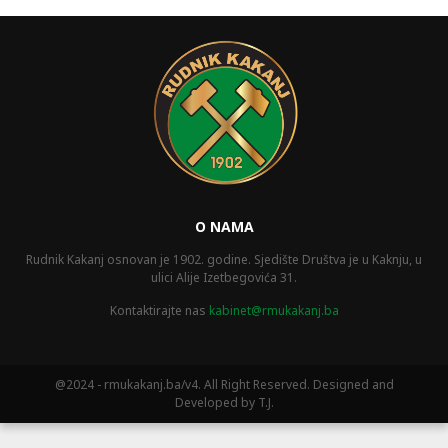
O NAMA
Rudnik Kakanj osnovan je 1902. godine. Sjedište Društva je u Kaknju, u
ulici Alije Izetbegovića 31.
Kontaktirajte nas
kabinet@rmukakanj.ba
@2024 - rmukakanj.ba/v4. All Right Reserved. Designed and
Developed by T.J.