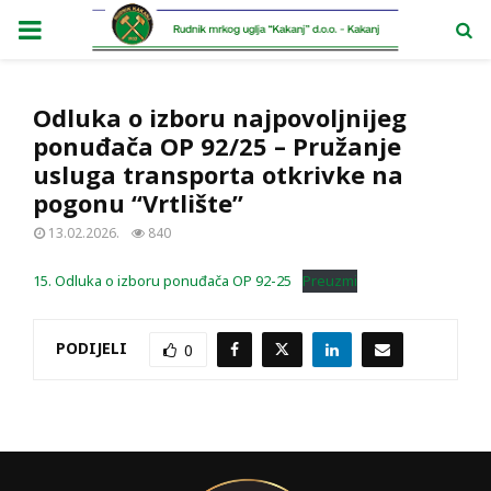
PRIMARY
MENU
Odluka o izboru najpovoljnijeg
ponuđača OP 92/25 – Pružanje
usluga transporta otkrivke na
pogonu “Vrtlište”
13.02.2026.
840
15. Odluka o izboru ponuđača OP 92-25
Preuzmi
PODIJELI
0