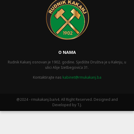
O NAMA
Rudnik Kakanj osnovan je 1902. godine. Sjedište Društva je u Kaknju, u
ulici Alije Izetbegovića 31.
Kontaktirajte nas
kabinet@rmukakanj.ba
@2024 - rmukakanj.ba/v4. All Right Reserved. Designed and
Developed by T.J.