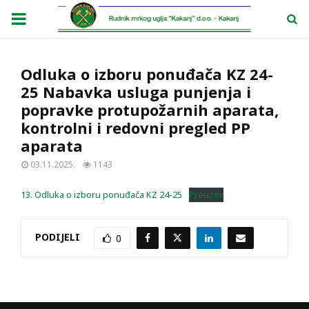
PRIMARY
MENU
Odluka o izboru ponuđača KZ 24-
25 Nabavka usluga punjenja i
popravke protupožarnih aparata,
kontrolni i redovni pregled PP
aparata
03.11.2025.
1143
13. Odluka o izboru ponuđača KZ 24-25
Preuzmi
PODIJELI
0