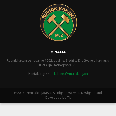
O NAMA
Rudnik Kakanj osnovan je 1902. godine. Sjedište Društva je u Kaknju, u
ulici Alije Izetbegovića 31.
Kontaktirajte nas
kabinet@rmukakanj.ba
@2024 - rmukakanj.ba/v4. All Right Reserved. Designed and
Developed by T.J.