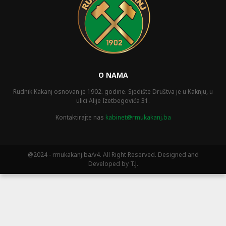
O NAMA
Rudnik Kakanj osnovan je 1902. godine. Sjedište Društva je u Kaknju, u
ulici Alije Izetbegovića 31.
Kontaktirajte nas
kabinet@rmukakanj.ba
@2024 - rmukakanj.ba/v4. All Right Reserved. Designed and
Developed by T.J.