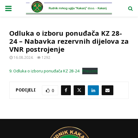
PRIMARY
MENU
Odluka o izboru ponuđača KZ 28-
24 – Nabavka rezervnih dijelova za
VNR postrojenje
16.08.2024.
1292
9. Odluka o izboru ponuđača KZ 28-24
Preuzmi
PODIJELI
0