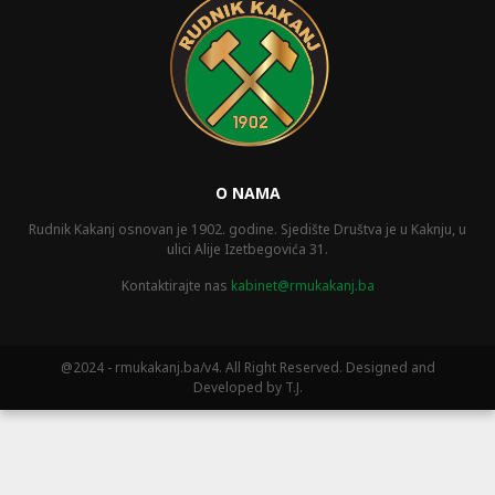
O NAMA
Rudnik Kakanj osnovan je 1902. godine. Sjedište Društva je u Kaknju, u
ulici Alije Izetbegovića 31.
Kontaktirajte nas
kabinet@rmukakanj.ba
@2024 - rmukakanj.ba/v4. All Right Reserved. Designed and
Developed by T.J.