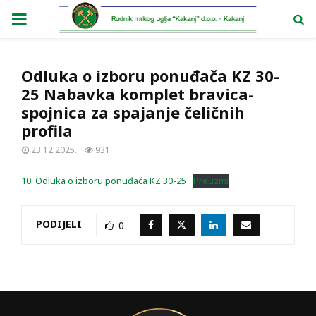
PRIMARY
MENU
Odluka o izboru ponuđača KZ 30-
25 Nabavka komplet bravica-
spojnica za spajanje čeličnih
profila
23.12.2025.
931
10. Odluka o izboru ponuđača KZ 30-25
Preuzmi
PODIJELI
0