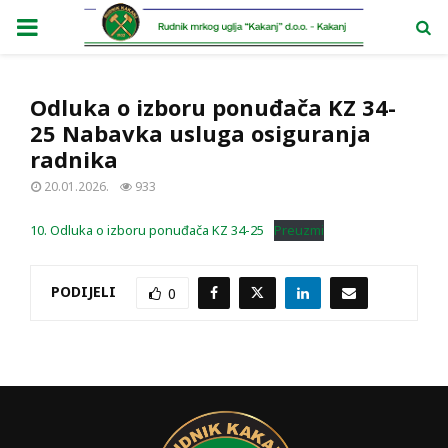
PRIMARY
MENU
Odluka o izboru ponuđača KZ 34-
25 Nabavka usluga osiguranja
radnika
20.01.2026.
933
10. Odluka o izboru ponuđača KZ 34-25
Preuzmi
PODIJELI
0