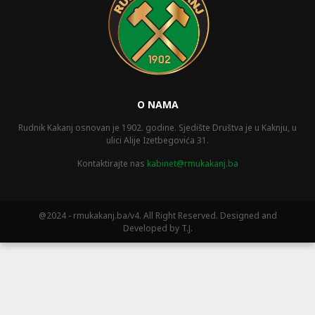
O NAMA
Rudnik Kakanj osnovan je 1902. godine. Sjedište Društva je u Kaknju, u
ulici Alije Izetbegovića 31.
Kontaktirajte nas
kabinet@rmukakanj.ba
@2024 - rmukakanj.ba/v4. All Right Reserved. Designed and
Developed by T.J.