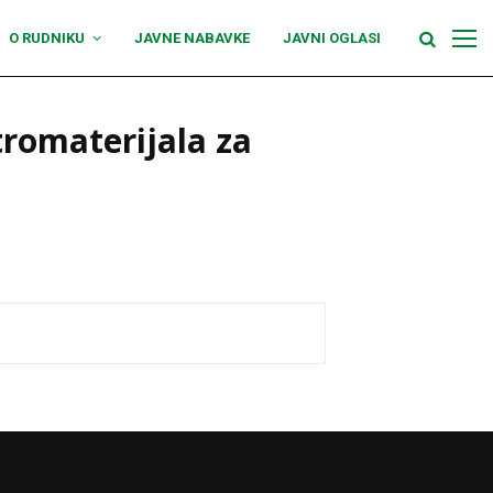
O RUDNIKU
JAVNE NABAVKE
JAVNI OGLASI
romaterijala za