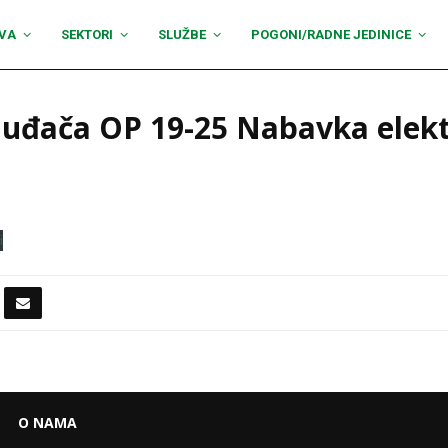
VA
SEKTORI
SLUŽBE
POGONI/RADNE JEDINICE
nuđača OP 19-25 Nabavka elekt
i
O NAMA