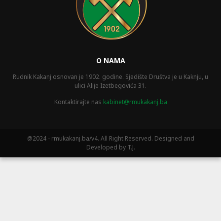
O NAMA
Rudnik Kakanj osnovan je 1902. godine. Sjedište Društva je u Kaknju, u
ulici Alije Izetbegovića 31.
Kontaktirajte nas
kabinet@rmukakanj.ba
@2024 - rmukakanj.ba/v4. All Right Reserved. Designed and
Developed by T.J.