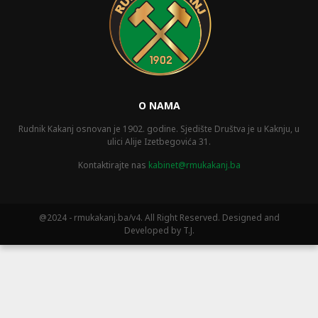
O NAMA
Rudnik Kakanj osnovan je 1902. godine. Sjedište Društva je u Kaknju, u
ulici Alije Izetbegovića 31.
Kontaktirajte nas
kabinet@rmukakanj.ba
@2024 - rmukakanj.ba/v4. All Right Reserved. Designed and
Developed by T.J.