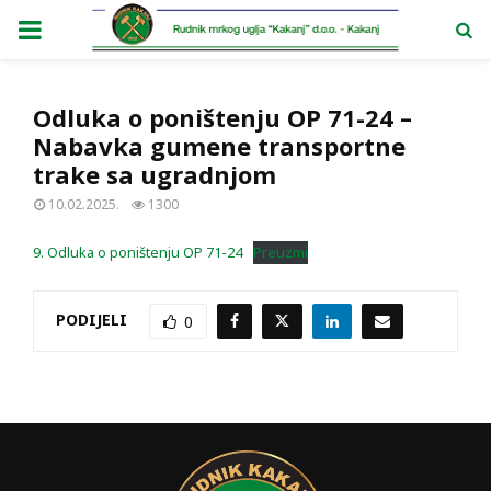
PRIMARY
MENU
Odluka o poništenju OP 71-24 –
Nabavka gumene transportne
trake sa ugradnjom
10.02.2025.
1300
9. Odluka o poništenju OP 71-24
Preuzmi
PODIJELI
0