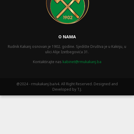
O NAMA
Rudnik Kakanj osnovan je 1902. godine. Sjedište Društva je u Kaknju, u
ulici Alije Izetbegovića 31.
Kontaktirajte nas
kabinet@rmukakanj.ba
@2024 - rmukakanj.ba/v4. All Right Reserved. Designed and
Developed by T.J.