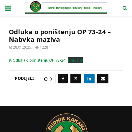
PRIMARY
MENU
Odluka o poništenju OP 73-24 –
Nabvka maziva
28.01.2025.
1228
9. Odluka o poništenju OP 73-24
Preuzmi
PODIJELI
0