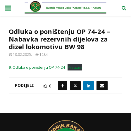
PRIMARY
MENU
Odluka o poništenju OP 74-24 –
Nabavka rezervnih dijelova za
dizel lokomotivu BW 98
10.02.2025.
1284
9. Odluka o poništenju OP 74-24
Preuzmi
PODIJELI
0