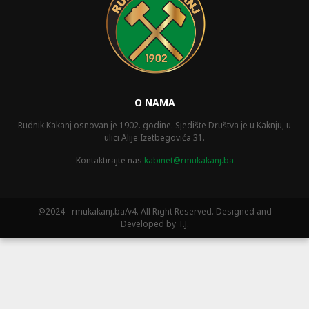
O NAMA
Rudnik Kakanj osnovan je 1902. godine. Sjedište Društva je u Kaknju, u
ulici Alije Izetbegovića 31.
Kontaktirajte nas
kabinet@rmukakanj.ba
@2024 - rmukakanj.ba/v4. All Right Reserved. Designed and
Developed by T.J.