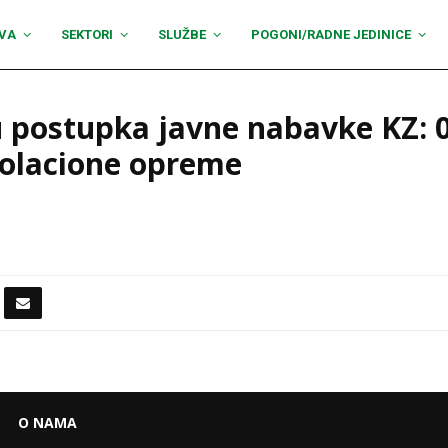
VA
SEKTORI
SLUŽBE
POGONI/RADNE JEDINICE
u postupka javne nabavke KZ: 
izolacione opreme
O NAMA