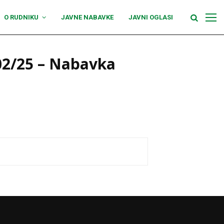
O RUDNIKU
JAVNE NABAVKE
JAVNI OGLASI
02/25 – Nabavka