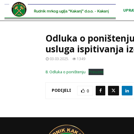
UPRA
Odluka o poništenj
usluga ispitivanja 
03.03.2025.
1349
8. Odluka o poništenju
Preuzmi
PODIJELI
0