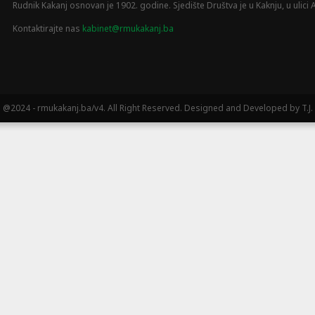
Rudnik Kakanj osnovan je 1902. godine. Sjedište Društva je u Kaknju, u ulici A
Kontaktirajte nas
kabinet@rmukakanj.ba
@2024 - rmukakanj.ba/v4. All Right Reserved. Designed and Developed by T.J.