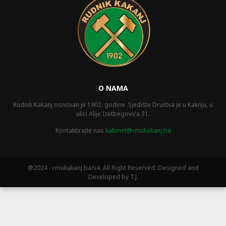
O NAMA
Rudnik Kakanj osnovan je 1902. godine. Sjedište Društva je u Kaknju, u
ulici Alije Izetbegovića 31.
Kontaktirajte nas
kabinet@rmukakanj.ba
@2024 - rmukakanj.ba/v4. All Right Reserved. Designed and
Developed by T.J.