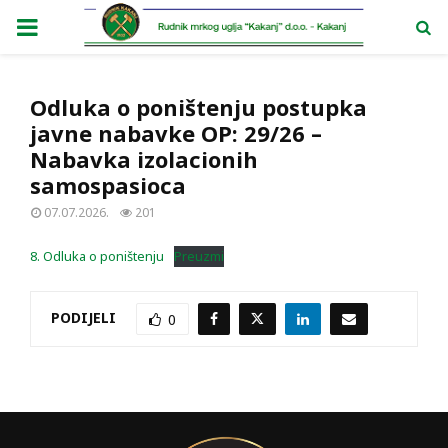
PRIMARY
MENU
Odluka o poništenju postupka
javne nabavke OP: 29/26 –
Nabavka izolacionih
samospasioca
07.07.2026.
201
8. Odluka o poništenju
Preuzmi
PODIJELI
0