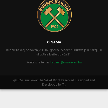
O NAMA
Rudnik Kakanj osnovan je 1902. godine. Sjedište Društva je u Kaknju, u
ulici Alije Izetbegovića 31.
Kontaktirajte nas
kabinet@rmukakanj.ba
@2024 - rmukakanj.ba/v4. All Right Reserved. Designed and
Developed by T.J.