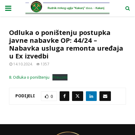
PRIMARY
MENU
Odluka o poništenju postupka
javne nabavke OP: 44/24 –
Nabavka usluga remonta uređaja
u Ex izvedbi
14.10.2024.
1357
8. Odluka o poništenju
Preuzmi
PODIJELI
0