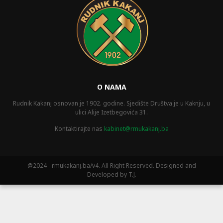
O NAMA
Rudnik Kakanj osnovan je 1902. godine. Sjedište Društva je u Kaknju, u
ulici Alije Izetbegovića 31.
Kontaktirajte nas
kabinet@rmukakanj.ba
@2024 - rmukakanj.ba/v4. All Right Reserved. Designed and
Developed by T.J.