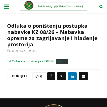
PRIMARY
MENU
Odluka o poništenju postupka
nabavke KZ 08/26 – Nabavka
opreme za zagrijavanje i hlađenje
prostorija
08.06.2026.
349
14. Odluka o poništenju KZ 08-26
Preuzmi
PODIJELI
0