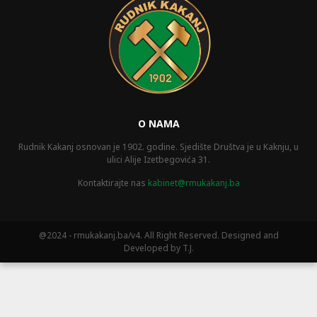
O NAMA
Rudnik Kakanj osnovan je 1902. godine. Sjedište Društva je u Kaknju, u
ulici Alije Izetbegovića 31.
Kontaktirajte nas
kabinet@rmukakanj.ba
@2024 - rmukakanj.ba/v4. All Right Reserved. Designed and
Developed by T.J.