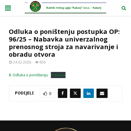
PRIMARY
MENU
Odluka o poništenju postupka OP:
96/25 – Nabavka univerzalnog
prenosnog stroja za navarivanje i
obradu otvora
24.02.2026.
656
8. Odluka o poništenju
Preuzmi
PODIJELI
0