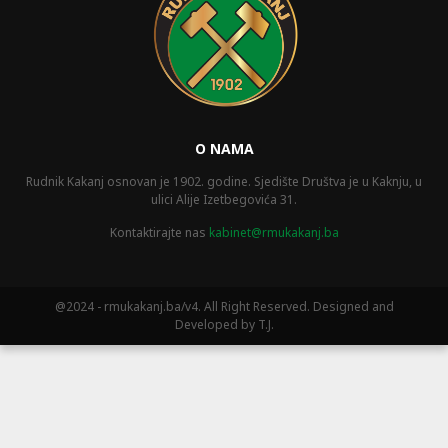
O NAMA
Rudnik Kakanj osnovan je 1902. godine. Sjedište Društva je u Kaknju, u
ulici Alije Izetbegovića 31.
Kontaktirajte nas
kabinet@rmukakanj.ba
@2024 - rmukakanj.ba/v4. All Right Reserved. Designed and
Developed by T.J.