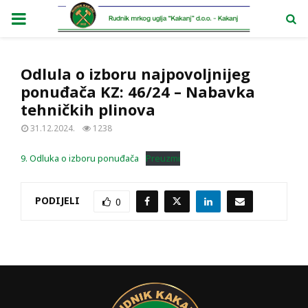
PRIMARY
MENU
Odlula o izboru najpovoljnijeg
ponuđača KZ: 46/24 – Nabavka
tehničkih plinova
31.12.2024.
1238
9. Odluka o izboru ponuđača
Preuzmi
PODIJELI
0