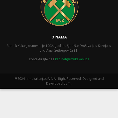
O NAMA
Rudnik Kakanj osnovan je 1902. godine. Sjedište Društva je u Kaknju, u
ulici Alije Izetbegovića 31.
Kontaktirajte nas
kabinet@rmukakanj.ba
@2024 - rmukakanj.ba/v4. All Right Reserved. Designed and
Developed by T.J.