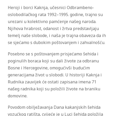
Heroji i borci Kaknja, učesnici Odbrambeno-
oslobodilačkog rata 1992–1995. godine, trajno su
urezani u kolektivno pamćenje našeg naroda.
Njihova hrabrost, odanost i žrtva predstavljaju
temelj naše slobode, i naša je trajna obaveza da ih
se sjećamo s dubokim poštovanjem i zahvalnošću.
Posebno se s poštovanjem prisjećamo šehida i
poginulih boraca koji su dali živote za odbranu
Bosne i Hercegovine, omogućivši budućim
generacijama život u slobodi. U historiji Kaknja i
Rudnika zauvijek će ostati zapisana imena 71
našeg radnika koji su položili živote na braniku
domovine.
Povodom obilježavanja Dana kakanjskih šehida
vozućkog ratišta, cvijeće je u Luci šehida položila