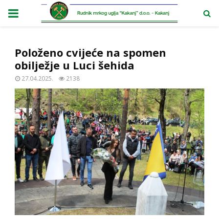
PRIMARY
MENU
Položeno cvijeće na spomen
obilježje u Luci šehida
27.04.2025.
2138