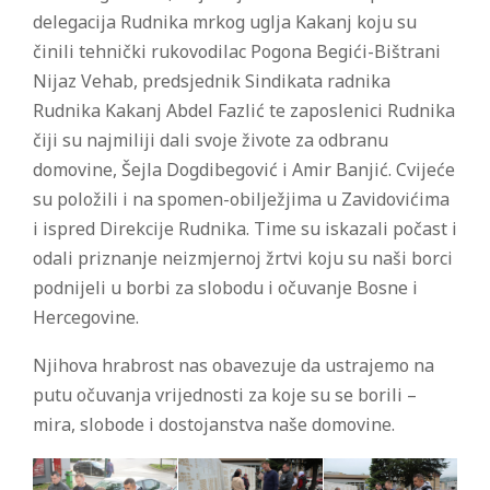
delegacija Rudnika mrkog uglja Kakanj koju su
činili tehnički rukovodilac Pogona Begići-Bištrani
Nijaz Vehab, predsjednik Sindikata radnika
Rudnika Kakanj Abdel Fazlić te zaposlenici Rudnika
čiji su najmiliji dali svoje živote za odbranu
domovine, Šejla Dogdibegović i Amir Banjić. Cvijeće
su položili i na spomen-obilježjima u Zavidovićima
i ispred Direkcije Rudnika. Time su iskazali počast i
odali priznanje neizmjernoj žrtvi koju su naši borci
podnijeli u borbi za slobodu i očuvanje Bosne i
Hercegovine.
Njihova hrabrost nas obavezuje da ustrajemo na
putu očuvanja vrijednosti za koje su se borili –
mira, slobode i dostojanstva naše domovine.